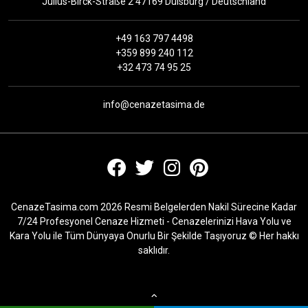
Julius-Birck-Straße 2 47169 Duisburg / Deutschland
+49 163 797 4498
+359 899 240 112
+32 473 74 95 25
info@cenazetasima.de
CenazeTasima.com 2026 Resmi Belgelerden Nakil Sürecine Kadar
7/24 Profesyonel Cenaze Hizmeti - Cenazelerinizi Hava Yolu ve
Kara Yolu ile Tüm Dünyaya Onurlu Bir Şekilde Taşıyoruz © Her hakkı
saklıdır.