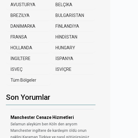
AVUSTURYA
BELÇİKA
BREZİLYA
BULGARİSTAN
DANİMARKA
FİNLANDİYA
FRANSA
HİNDİSTAN
HOLLANDA
HUNGARY
İNGİLTERE
İSPANYA
İSVEÇ
İSVİÇRE
Tüm Bölgeler
Son Yorumlar
Manchester Cenaze Hizmetleri
Selamun aleyküm ben Köln den arıyom
Manchester ingiltere de kardeşim öldü onun
naklini Karaman Türkiye ye nasıl götürürsünüz