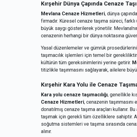
Kırşehir
Dünya Çapında Cenaze Taşı
Mevlana Cenaze Hizmetleri
, dünya çapında
firmadır. Küresel cenaze taşıma süreci, farklı ü
büyük saygı gösterilerek yönetilir. Mevlana'nı
cenazenin herhangi bir dünya noktasına güvenli
Yasal düzenlemeler ve gümrük prosedürlerinin t
taşımacılık işlemleri için temel bir gereklili
kültürün tüm gereksinimlerini yerine getirir.
M
titizlikle taşınmasını sağlayarak, ailelere büyü
Kırşehir
Kara Yolu ile Cenaze Taşım
Kara yolu cenaze taşımacılığı
, genellikle k
Cenaze Hizmetleri
, cenazenin taşınmasını e
donatılmış cenaze taşıma araçları kullanır. Bu 
taşımak için gerekli tüm özelliklere sahiptir.
soğutma sistemleri ve taşıma sırasında cenaz
alınır.