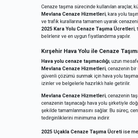
Cenaze taşıma sürecinde kullanılan araçlar, kü
Mevlana Cenaze Hizmetleri
, kara yolu taş
ve trafik kurallarına tamamen uyarak cenazeni
2025 Kara Yolu Cenaze Taşıma Ücretleri
,
belirlenir ve en uygun fiyatlandırma yapılır.
Kırşehir
Hava Yolu ile Cenaze Taşım
Hava yolu cenaze taşımacılığı
, uzun mesafe
Mevlana Cenaze Hizmetleri
, cenazenin bir
güvenli çözümü sunmak için hava yolu taşımacı
izinler ve belgelerle hazırlıklı hale getirilir.
Mevlana Cenaze Hizmetleri
, cenazenin taş
cenazenin taşınacağı hava yolu şirketiyle doğr
şekilde tamamlanmasını sağlar. Bu süreç, cena
tedirginliklerini minimuma indirir.
2025 Uçakla Cenaze Taşıma Ücreti
ise mes