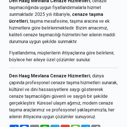
Den Haag Mevlana Cenaze Hizmetleri
, cenaze
taşımacılığında uygun fiyatlandırmalarla hizmet
sunmaktadır. 2025 yılı itibariyle,
cenaze taşıma
ücretleri
, taşıma mesafesine, taşıma aracına ve ek
hizmetlere göre belirlenmektedir. Bizim amacımız,
kaliteli cenaze taşımacılığı hizmetini her ailenin maddi
durumuna uygun şekilde sunmaktır.
Fiyatlandırma, müşterilerin ihtiyaçlarına göre belirlenir,
böylece her aileye özel çözümler sunulur.
Den Haag Mevlana Cenaze Hizmetleri
, dünya
çapında profesyonel cenaze taşıma hizmetleri sunarak,
kültürel ve dini hassasiyetlere saygı göstererek
cenaze taşımacılığını güvenli ve saygılı bir şekilde
gerçekleştirir. Küresel ulaşım ağımız, modern cenaze
taşıma araçlarımız ve profesyonel yaklaşımımızla, her
ailenin ihtiyacına uygun çözümler sunuyoruz.
Paylaş
Facebook
Email
WhatsApp
Telegram
Gmail
Message
Twitter
Copy