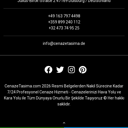
Julius-Birck-Straße 2 47169 Duisburg / Deutschland
+49 163 797 4498
+359 899 240 112
+32 473 74 95 25
info@cenazetasima.de
CenazeTasima.com 2026 Resmi Belgelerden Nakil Sürecine Kadar
7/24 Profesyonel Cenaze Hizmeti - Cenazelerinizi Hava Yolu ve
Kara Yolu ile Tüm Dünyaya Onurlu Bir Şekilde Taşıyoruz © Her hakkı
saklıdır.