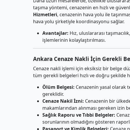
Daha uzun mesafelerde, özellikle uluslararası
taşıma yöntemi, cenazenin en hızlı ve güvenl
Hizmetleri
, cenazenin hava yolu ile taşınması
hava yolu şirketiyle koordinasyonu sağlar.
Avantajlar:
Hız, uluslararası taşımacılık
işlemlerinin kolaylaştırılması.
Ankara Cenaze Nakli İçin Gerekli Be
Cenaze nakli işlemi için eksiksiz bir belge d
tüm gerekli belgeleri hızlı ve doğru şekilde 
Ölüm Belgesi:
Cenazenin yasal olarak t
gereklidir.
Cenaze Nakil İzni:
Cenazenin bir ülkeden
makamlarından alınması gereken izin be
Sağlık Raporu ve Tıbbi Belgeler:
Cenaze
sorunlarının olmadığını gösteren raporla
Pasaport ve Kimlik Belgeleri:
Cenaze na