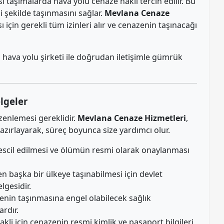
 taşımalarda hava yolu cenaze nakli tercih edilir. Bu
i şekilde taşınmasını sağlar.
Mevlana Cenaze
 için gerekli tüm izinleri alır ve cenazenin taşınacağı
, hava yolu şirketi ile doğrudan iletişimle gümrük
lgeler
üzenlemesi gereklidir.
Mevlana Cenaze Hizmetleri
,
hazırlayarak, süreç boyunca size yardımcı olur.
escil edilmesi ve ölümün resmi olarak onaylanması
 başka bir ülkeye taşınabilmesi için devlet
lgesidir.
nin taşınmasına engel olabilecek sağlık
rdır.
kli için cenazenin resmi kimlik ve pasaport bilgileri