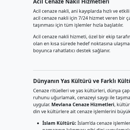
Acil Cenaze Nakil Hizmetleri
Acil cenaze nakli, ani kayıplarda hızlı ve etki
acil cenaze nakli için 7/24 hizmet veren bir 
taşınması için tüm işlemler hızla başlatılır.
Acil cenaze nakli hizmeti, özel bir ekip tar
olan en kısa sürede hedef noktasına ulaşması s
boyunca rahatlatıcı destek sağlanır.
Dünyanın Yas Kültürü ve Farklı Kült
Cenaze ritüelleri ve yas kültürleri, dünya çap
ruhunu uğurlamak, cenazeyi saygı ile taşımak
uygular.
Mevlana Cenaze Hizmetleri
, kültü
din ve kültürlere ait cenaze işlemlerini büyük b
İslam Kültürü:
İslam’da cenaze işlemle