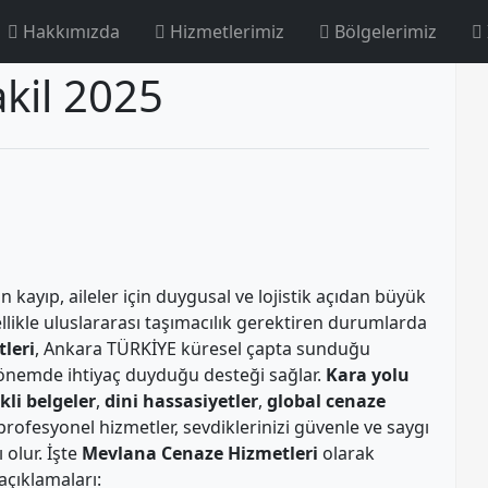
Hakkımızda
Hizmetlerimiz
Bölgelerimiz
kil 2025
an kayıp, aileler için duygusal ve lojistik açıdan büyük
ellikle uluslararası taşımacılık gerektiren durumlarda
leri
, Ankara TÜRKİYE küresel çapta sunduğu
r dönemde ihtiyaç duyduğu desteği sağlar.
Kara yolu
kli belgeler
,
dini hassasiyetler
,
global cenaze
ofesyonel hizmetler, sevdiklerinizi güvenle ve saygı
 olur. İşte
Mevlana Cenaze Hizmetleri
olarak
açıklamaları: