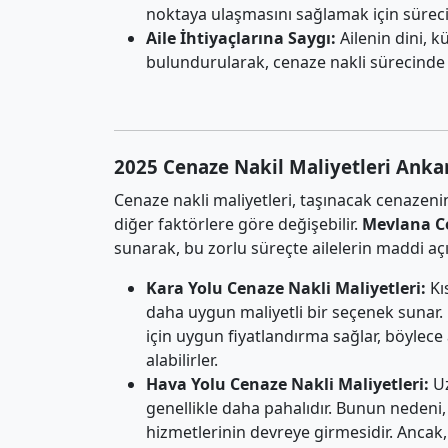
noktaya ulaşmasını sağlamak için süreci
Aile İhtiyaçlarına Saygı:
Ailenin dini, k
bulundurularak, cenaze nakli sürecinde
2025 Cenaze Nakil Maliyetleri Anka
Cenaze nakli maliyetleri, taşınacak cenazeni
diğer faktörlere göre değişebilir.
Mevlana C
sunarak, bu zorlu süreçte ailelerin maddi aç
Kara Yolu Cenaze Nakli Maliyetleri:
Kı
daha uygun maliyetli bir seçenek sunar.
için uygun fiyatlandırma sağlar, böylec
alabilirler.
Hava Yolu Cenaze Nakli Maliyetleri:
Uz
genellikle daha pahalıdır. Bunun nedeni,
hizmetlerinin devreye girmesidir. Ancak