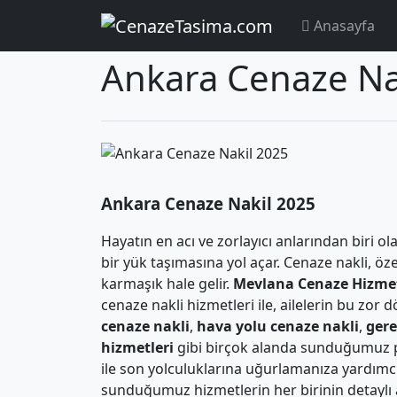
Anasayfa
Anasayfa
Bölgeler
TÜRKİYE
Ankara
Ankara Cenaze Na
Ankara Cenaze Nakil 2025
Hayatın en acı ve zorlayıcı anlarından biri ol
bir yük taşımasına yol açar. Cenaze nakli, öz
karmaşık hale gelir.
Mevlana Cenaze Hizmet
cenaze nakli hizmetleri ile, ailelerin bu zo
cenaze nakli
,
hava yolu cenaze nakli
,
gere
hizmetleri
gibi birçok alanda sunduğumuz pr
ile son yolculuklarına uğurlamanıza yardımcı
sunduğumuz hizmetlerin her birinin detaylı 