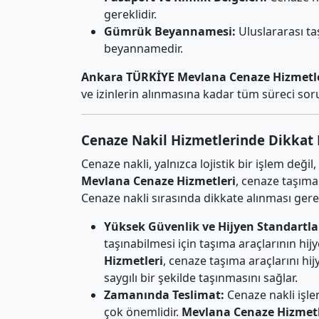
gereklidir.
Gümrük Beyannamesi:
Uluslararası ta
beyannamedir.
Ankara TÜRKİYE Mevlana Cenaze Hizmetl
ve izinlerin alınmasına kadar tüm süreci soru
Cenaze Nakil Hizmetlerinde Dikkat 
Cenaze nakli, yalnızca lojistik bir işlem deği
Mevlana Cenaze Hizmetleri
, cenaze taşımac
Cenaze nakli sırasında dikkate alınması ger
Yüksek Güvenlik ve Hijyen Standartlar
taşınabilmesi için taşıma araçlarının hij
Hizmetleri
, cenaze taşıma araçlarını hi
saygılı bir şekilde taşınmasını sağlar.
Zamanında Teslimat:
Cenaze nakli işle
çok önemlidir.
Mevlana Cenaze Hizmetl